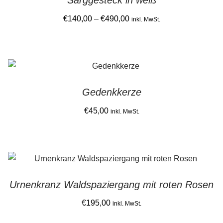
Price
€
140,00
–
€
490,00
inkl. MwSt.
range:
This
€140,00
product
through
has
€490,00
multiple
Gedenkkerze
variants.
The
€
45,00
inkl. MwSt.
options
may
be
chosen
on
Urnenkranz Waldspaziergang mit roten Rosen
the
€
195,00
product
inkl. MwSt.
page