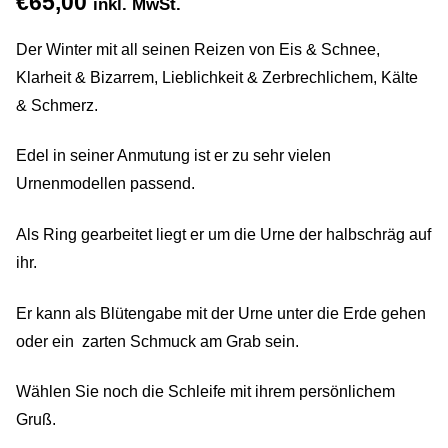
€
65,00
inkl. MwSt.
Gemein stark in der Region
Der Winter mit all seinen Reizen von Eis & Schnee,
Ausbildung bei Diana Pernek
Klarheit & Bizarrem, Lieblichkeit & Zerbrechlichem, Kälte
& Schmerz.
Kontakt
Edel in seiner Anmutung ist er zu sehr vielen
Urnenmodellen passend.
Als Ring gearbeitet liegt er um die Urne der halbschräg auf
ihr.
Er kann als Blütengabe mit der Urne unter die Erde gehen
oder ein zarten Schmuck am Grab sein.
Wählen Sie noch die Schleife mit ihrem persönlichem
Gruß.