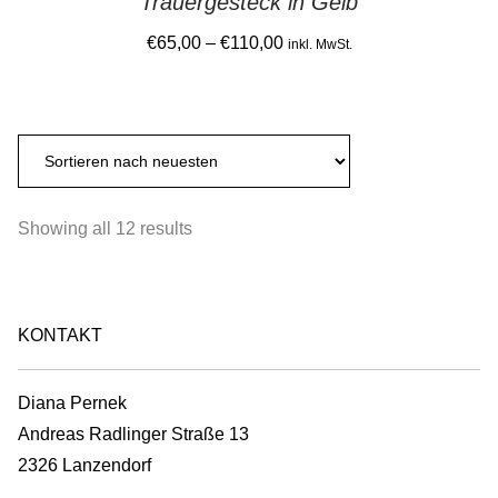
Trauergesteck in Gelb
The
page
options
Price
€
65,00
–
€
110,00
inkl. MwSt.
may
range:
This
be
€65,00
product
chosen
through
has
on
€110,00
multiple
the
variants.
product
Sorted
Showing all 12 results
The
page
by
options
latest
may
be
KONTAKT
chosen
on
Diana Pernek
the
Andreas Radlinger Straße 13
product
2326 Lanzendorf
page