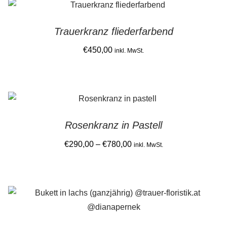
latest
Gemein stark in der Region
Trauerkranz fliederfarbend
Ausbildung bei Diana Pernek
€
450,00
inkl. MwSt.
Kontakt
Rosenkranz in Pastell
Price
€
290,00
–
€
780,00
inkl. MwSt.
range:
This
€290,00
product
through
has
€780,00
multiple
variants.