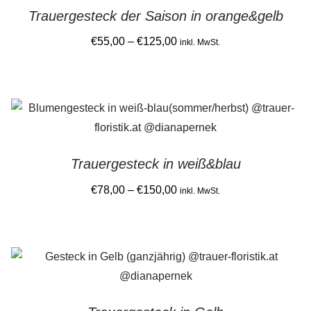
Trauergesteck der Saison in orange&gelb
Price
€
55,00
–
€
125,00
inkl. MwSt.
range:
This
€55,00
product
through
has
€125,00
multiple
variants.
Trauergesteck in weiß&blau
The
options
Price
€
78,00
–
€
150,00
inkl. MwSt.
may
range:
This
be
€78,00
product
chosen
through
has
on
€150,00
multiple
the
variants.
product