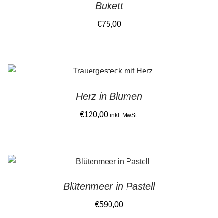
Bukett
The
options
€
75,00
may
be
chosen
on
the
Herz in Blumen
product
€
120,00
page
inkl. MwSt.
Blütenmeer in Pastell
€
590,00