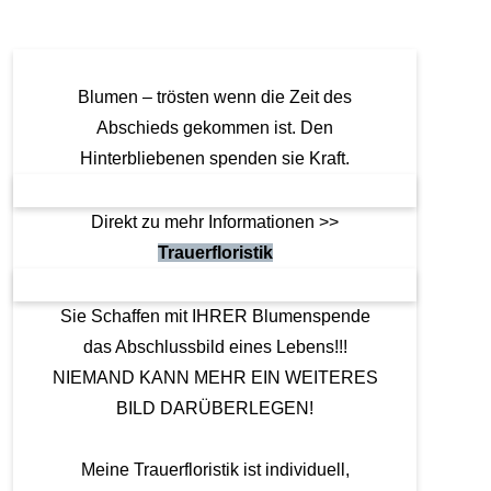
i
ß
e
E
l
Blumen – trösten wenn die Zeit des
e
g
Abschieds gekommen ist. Den
a
Hinterbliebenen spenden sie Kraft.
n
z
f
ü
Direkt zu mehr Informationen >>
r
Trauerfloristik
d
e
n
Sie Schaffen mit IHRER Blumenspende
l
e
das Abschlussbild eines Lebens!!!
tz
NIEMAND KANN MEHR EIN WEITERES
t
e
BILD DARÜBERLEGEN!
n
W
e
Meine Trauerfloristik ist individuell,
g