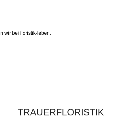
wir bei floristik-leben.
TRAUERFLORISTIK
w
e