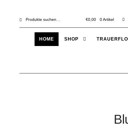
Suche
Suche
€
0,00
0 Artikel
nach:
HOME
SHOP
TRAUERFLO
Bl