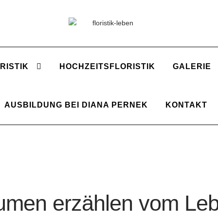
Zur
Zum
Navigation
Inhalt
springen
springen
RISTIK
HOCHZEITSFLORISTIK
GALERIE
AUSBILDUNG BEI DIANA PERNEK
KONTAKT
umen erzählen vom Le