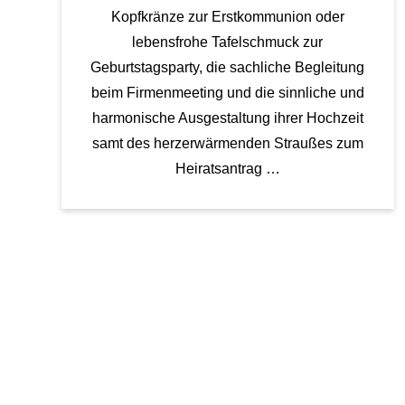
u
Kopfkränze zur Erstkommunion oder
t
lebensfrohe Tafelschmuck zur
j
u
Geburtstagsparty, die sachliche Begleitung
n
beim Firmenmeeting und die sinnliche und
g
f
harmonische Ausgestaltung ihrer Hochzeit
e
r
samt des herzerwärmenden Straußes zum
n
Heiratsantrag …
u
n
d
B
l
u
m
e
n
m
ä
d
c
h
e