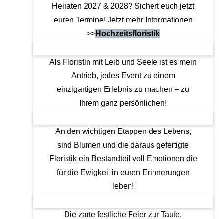
e
l
i
l
i
e
Heiraten 2027 & 2028? Sichert euch jetzt
n
o
g
g
g
F
euren Termine! Jetzt mehr Informationen
l
o
e
i
e
a
o
k
K
r
r
r
>>
Hochzeitsfloristik
o
o
l
T
b
k
p
a
a
e
d
f
n
f
n
Als Floristin mit Leib und Seele ist es mein
e
k
d
e
b
r
Antrieb, jedes Event zu einem
r
e
l
l
b
ä
n
s
u
einzigartigen Erlebnis zu machen – zu
e
n
c
m
s
z
h
i
Ihrem ganz persönlichen!
o
e
m
g
n
f
u
k
d
ü
c
o
An den wichtigen Etappen des Lebens,
e
r
k
m
sind Blumen und die daraus gefertigte
r
B
b
e
r
i
Floristik ein Bestandteil voll Emotionen die
n
a
n
A
für die Ewigkeit in euren Erinnerungen
u
i
r
t
e
leben!
t
,
r
B
t
r
Die zarte festliche Feier zur Taufe,
a