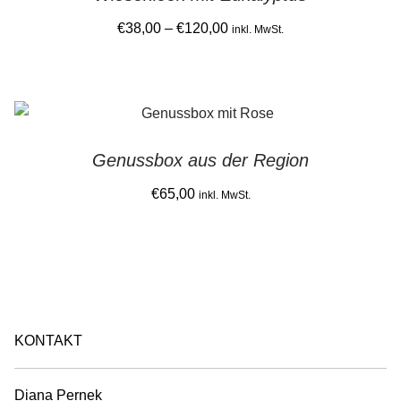
the
The
Price
€
38,00
–
€
120,00
product
inkl. MwSt.
options
range:
page
This
may
€38,00
product
be
through
has
chosen
€120,00
multiple
on
Genussbox aus der Region
variants.
the
The
€
65,00
product
inkl. MwSt.
options
page
may
be
chosen
on
the
KONTAKT
product
page
Diana Pernek