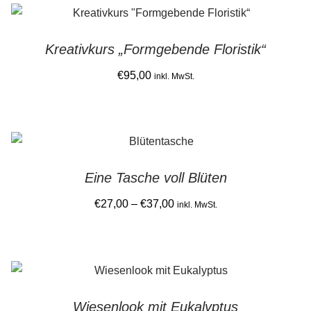
Kreativkurs „Formgebende Floristik“
€
95,00
inkl. MwSt.
This
product
has
multiple
Eine Tasche voll Blüten
variants.
The
Price
€
27,00
–
€
37,00
inkl. MwSt.
options
range:
This
may
€27,00
product
be
through
has
chosen
€37,00
multiple
on
Wiesenlook mit Eukalyptus
variants.