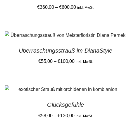
Price
€
360,00
–
€
600,00
inkl. MwSt.
range:
This
€360,00
product
through
has
€600,00
multiple
Überraschungsstrauß im DianaStyle
variants.
The
Price
€
55,00
–
€
100,00
inkl. MwSt.
options
range:
This
may
€55,00
product
be
through
has
chosen
€100,00
multiple
on
Glücksgefühle
variants.
the
The
Price
€
58,00
–
€
130,00
product
inkl. MwSt.
options
range:
page
This
may