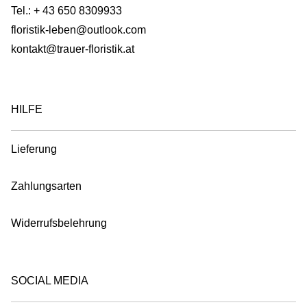
on
Tel.:
+ 43 650 8309933
the
floristik-leben@outlook.com
product
kontakt@trauer-floristik.at
page
HILFE
Lieferung
Zahlungsarten
Widerrufsbelehrung
SOCIAL MEDIA