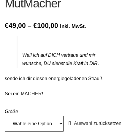
MutMacher
Gemein stark in der Region
Ausbildung bei Diana Pernek
Price
€
49,00
–
€
100,00
inkl. MwSt.
range:
Kontakt
€49,00
Weil ich auf DICH vertraue und mir
through
wünsche, DU siehst die Kraft in DIR,
€100,00
sende ich dir diesen energiegeladenen Strauß!
Sei ein MACHER!
Größe
Auswahl zurücksetzen