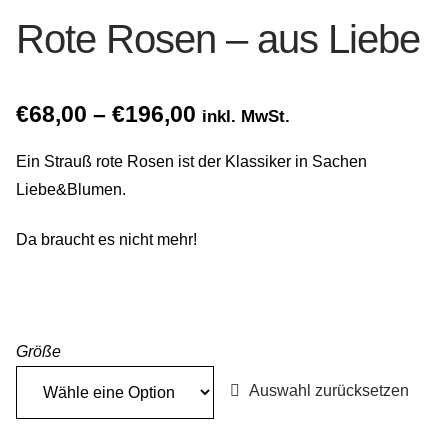
Gemein stark in der Region
Rote Rosen – aus Liebe
Ausbildung bei Diana Pernek
Price
€
68,00
–
€
196,00
inkl. MwSt.
Kontakt
range:
Ein Strauß rote Rosen ist der Klassiker in Sachen
€68,00
Liebe&Blumen.
through
Da braucht es nicht mehr!
€196,00
Größe
Auswahl zurücksetzen