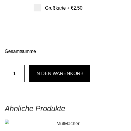
Grußkarte
+
€2,50
Gesamtsumme
Rote
IN DEN WARENKORB
Rosen
-
aus
Liebe
Ähnliche Produkte
Menge