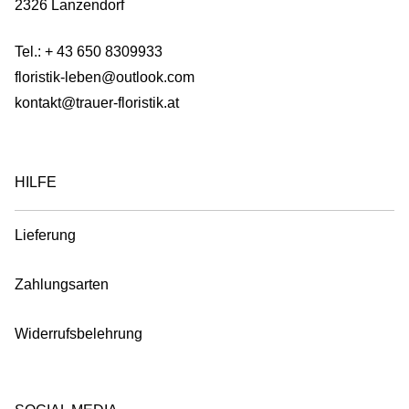
2326 Lanzendorf
chosen
on
Tel.:
+ 43 650 8309933
the
floristik-leben@outlook.com
product
kontakt@trauer-floristik.at
page
HILFE
Lieferung
Zahlungsarten
Widerrufsbelehrung