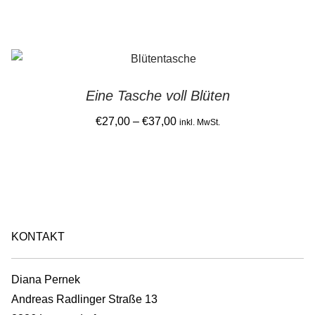
options
page
may
be
chosen
on
Eine Tasche voll Blüten
the
Price
€
27,00
–
€
37,00
product
inkl. MwSt.
range:
page
This
€27,00
product
through
has
€37,00
multiple
variants.
KONTAKT
The
options
Diana Pernek
may
Andreas Radlinger Straße 13
be