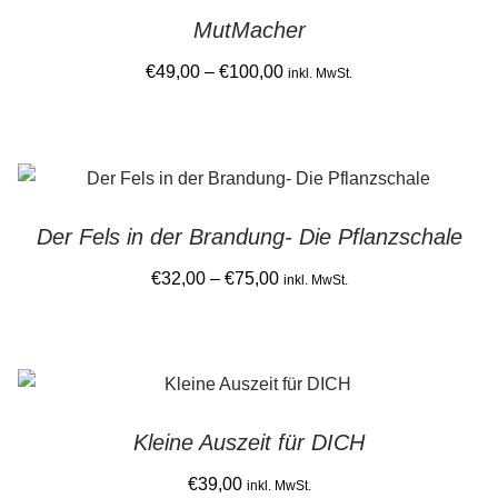
MutMacher
Price
€
49,00
–
€
100,00
inkl. MwSt.
range:
This
€49,00
product
through
has
€100,00
multiple
Der Fels in der Brandung- Die Pflanzschale
variants.
The
Price
€
32,00
–
€
75,00
inkl. MwSt.
options
range:
This
may
€32,00
product
be
through
has
chosen
€75,00
multiple
on
Kleine Auszeit für DICH
variants.
the
The
€
39,00
product
inkl. MwSt.