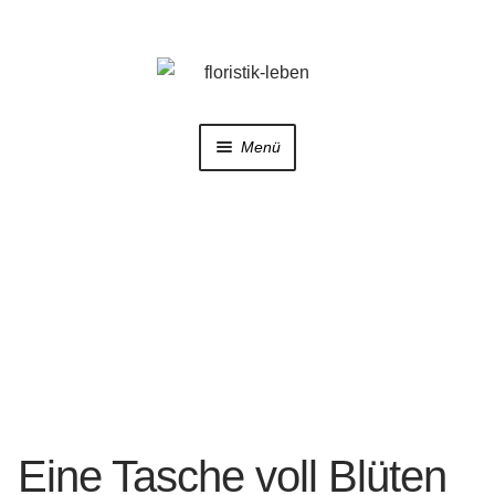
Zur
Zum
Navigation
Inhalt
springen
springen
Menü
Home
Shop
Trauerfloristik
Hochzeitsfloristik
Galerie
Eine Tasche voll Blüten