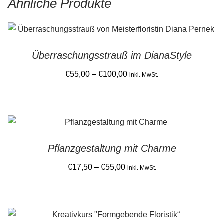
Ähnliche Produkte
Überraschungsstrauß im DianaStyle
Price
€
55,00
–
€
100,00
inkl. MwSt.
range:
This
€55,00
product
through
has
€100,00
multiple
Pflanzgestaltung mit Charme
variants.
The
Price
€
17,50
–
€
55,00
inkl. MwSt.
options
range:
This
may
€17,50
product
be
through
has
chosen
€55,00