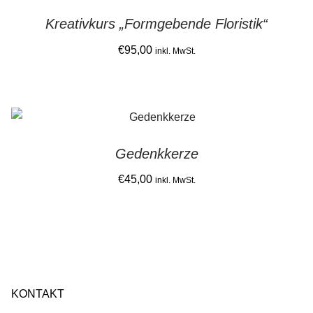
multiple
on
Kreativkurs „Formgebende Floristik“
variants.
the
The
€
95,00
product
inkl. MwSt.
options
page
This
may
product
be
has
chosen
multiple
on
Gedenkkerze
variants.
the
The
€
45,00
product
inkl. MwSt.
options
page
may
be
chosen
on
the
KONTAKT
product