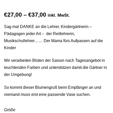
Gemein stark in der Region
Price
€
27,00
–
€
37,00
inkl. MwSt.
Ausbildung bei Diana Pernek
range:
Sag mal DANKE an die Lehrer, Kindergärtnerin –
Kontakt
€27,00
Pädagogen jeder Art – der Reitlehrerin,
Musikschullehrer…… Der Mama fürs Aufpassen auf die
through
Kinder
€37,00
Wir verarbeiten Blüten der Saison nach Tagesangebot in
leuchtenden Farben und unterstützen damit die Gärtner in
der Umgebung!
So kommt dieser Blumengruß beim Empfänger an und
niemand muss erst eine passende Vase suchen.
Größe