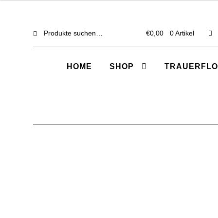
€48,00
through
Suche
Suche
€150,00
€
0,00
0 Artikel
nach:
HOME
SHOP
TRAUERFLO