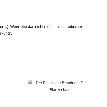
r…). Wenn Sie das nicht möchten, schreiben sie
erkung“.
€
32,00
€
75,00
This
product