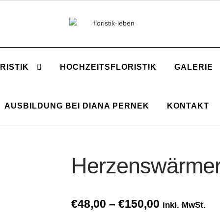
Zur
Zum
Navigation
Inhalt
springen
springen
RISTIK
HOCHZEITSFLORISTIK
GALERIE
AUSBILDUNG BEI DIANA PERNEK
KONTAKT
Herzenswärme
Price
€
48,00
–
€
150,00
inkl. MwSt.