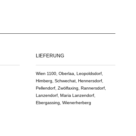
has
multiple
variants.
The
options
may
be
chosen
LIEFERUNG
on
the
Wien 1100, Oberlaa, Leopoldsdorf,
product
Himberg, Schwechat, Hennersdorf,
page
Pellendorf, Zwölfaxing, Rannersdorf,
Lanzendorf, Maria Lanzendorf,
Ebergassing, Wienerherberg