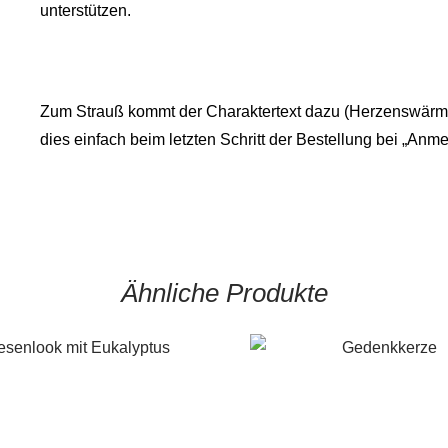
unterstützen.
Zum Strauß kommt der Charaktertext dazu (Herzenswärme
dies einfach beim letzten Schritt der Bestellung bei „Anm
Ähnliche Produkte
8,00
€
120,00
€
45,00
This
product
has
multiple