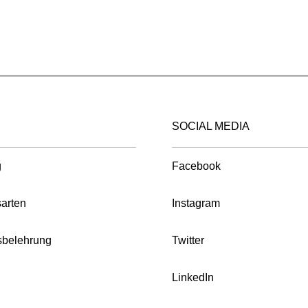
variants.
The
options
may
be
chosen
on
SOCIAL MEDIA
the
product
g
Facebook
page
arten
Instagram
sbelehrung
Twitter
LinkedIn