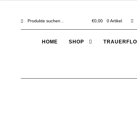
Suche
Suche
€
0,00
0 Artikel
nach:
HOME
SHOP
TRAUERFLO