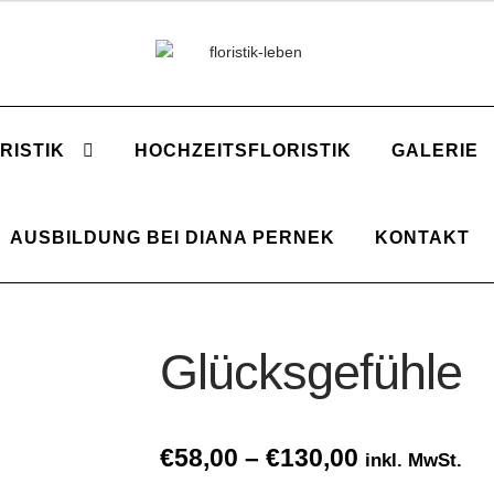
Zur
Zum
Navigation
Inhalt
springen
springen
RISTIK
HOCHZEITSFLORISTIK
GALERIE
AUSBILDUNG BEI DIANA PERNEK
KONTAKT
Glücksgefühle
Price
€
58,00
–
€
130,00
inkl. MwSt.