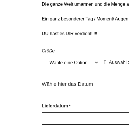
range:
Die ganze Welt umarmen und die Menge an
€58,00
Ein ganz besonderer Tag / Moment/ Auge
through
DU hast es DIR verdient!!!!!
€130,00
Größe
Auswahl 
Wähle hier das Datum
Lieferdatum
*