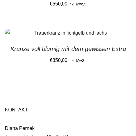
€
550,00
product
inkl. MwSt.
page
Kränze voll blumig mit dem gewissen Extra
€
350,00
inkl. MwSt.
KONTAKT
Diana Pernek