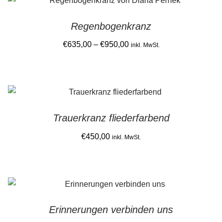
Regenbogenkranz
Price
€
635,00
–
€
950,00
inkl. MwSt.
range:
This
€635,00
product
through
has
€950,00
multiple
Trauerkranz fliederfarbend
variants.
The
€
450,00
inkl. MwSt.
options
may
be
chosen
on
Erinnerungen verbinden uns
the