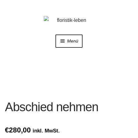
Zur
Zum
Navigation
Inhalt
springen
springen
Menü
Home
Shop
Trauerfloristik
Abschied nehmen
Hochzeitsfloristik
Galerie
€
280,00
inkl. MwSt.