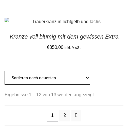
range:
page
This
€130,00
product
through
has
€420,00
multiple
Kränze voll blumig mit dem gewissen Extra
variants.
The
€
350,00
inkl. MwSt.
options
may
be
chosen
on
the
Sorted
Ergebnisse 1 – 12 von 13 werden angezeigt
product
by
page
latest
1
2