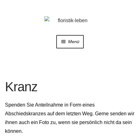
Zur
Zum
Navigation
Inhalt
springen
springen
Menü
Home
Shop
Kranz
Trauerfloristik
Spenden Sie Anteilnahme in Form eines
Hochzeitsfloristik
Abschiedskranzes auf dem letzten Weg. Gerne senden wir
ihnen auch ein Foto zu, wenn sie persönlich nicht da sein
Galerie
können.