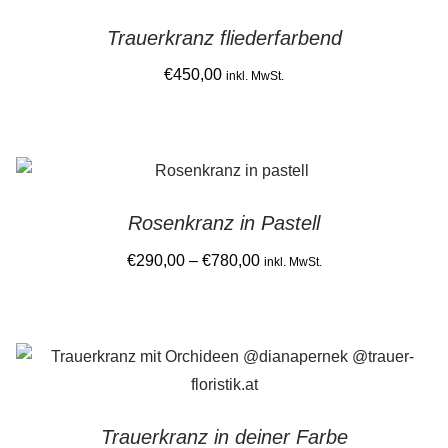
Trauerkranz fliederfarbend
€
450,00
inkl. MwSt.
Rosenkranz in Pastell
Price
€
290,00
–
€
780,00
inkl. MwSt.
range:
This
€290,00
product
through
has
€780,00
multiple
variants.
Trauerkranz in deiner Farbe
The