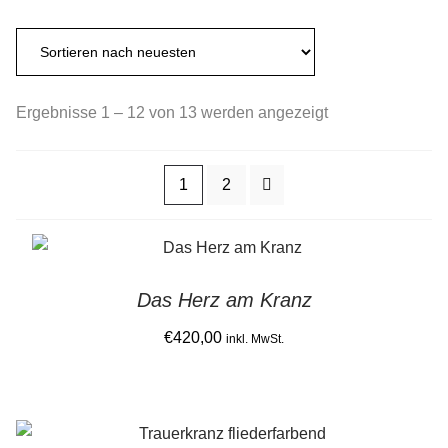
Gemein stark in der Region
Ausbildung bei Diana Pernek
Sorted
Ergebnisse 1 – 12 von 13 werden angezeigt
Kontakt
by
latest
1
2
Das Herz am Kranz
€
420,00
inkl. MwSt.