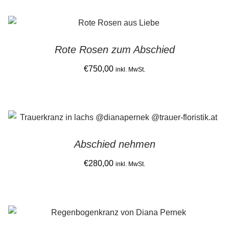
be
chosen
on
Rote Rosen zum Abschied
the
€
750,00
product
inkl. MwSt.
page
Abschied nehmen
€
280,00
inkl. MwSt.