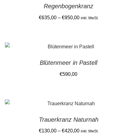
Regenbogenkranz
Price
€
635,00
–
€
950,00
inkl. MwSt.
range:
This
€635,00
product
through
has
€950,00
multiple
Blütenmeer in Pastell
variants.
The
€
590,00
options
may
be
chosen
on
Trauerkranz Naturnah
the
Price
€
130,00
–
€
420,00
product
inkl. MwSt.