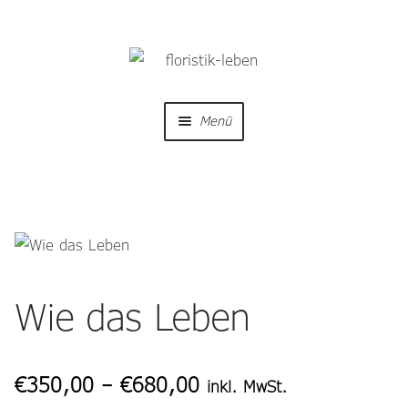
Zur
Zum
Navigation
Inhalt
springen
springen
Menü
Home
Shop
Unter
öffnen
Trauerfloristik
Unter
öffnen
Wie das Leben
Hochzeitsfloristik
Galerie
Price
€
350,00
–
€
680,00
inkl. MwSt.