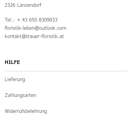
2326 Lanzendorf
chosen
on
Tel.:
+ 43 650 8309933
the
floristik-leben@outlook.com
product
kontakt@trauer-floristik.at
page
HILFE
Lieferung
Zahlungsarten
Widerrufsbelehrung