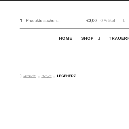
Suche
Suche
€
0,00
0 Artikel
nach:
HOME
SHOP
TRAUERF
Startseite
Herzen
LEGEHERZ