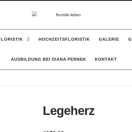
Zur
Zum
Navigation
Inhalt
springen
springen
LORISTIK
HOCHZEITSFLORISTIK
GALERIE
G
AUSBILDUNG BEI DIANA PERNEK
KONTAKT
Legeherz