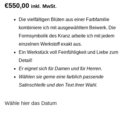
€
550,00
Gemein stark in der Region
inkl. MwSt.
Die vielfältigen Blüten aus einer Farbfamilie
Ausbildung bei Diana Pernek
kombiniere ich mit ausgewähltem Beiwerk. Die
Formsymbolik des Kranz arbeite ich mit jedem
Kontakt
einzelnen Werkstoff exakt aus.
Ein Werkstück voll Feinfühligkeit und Liebe zum
Detail!
Er eignet sich für Damen und für Herren.
Wählen sie gerne eine farblich passende
Satinschleife und den Text ihrer Wahl.
Wähle hier das Datum