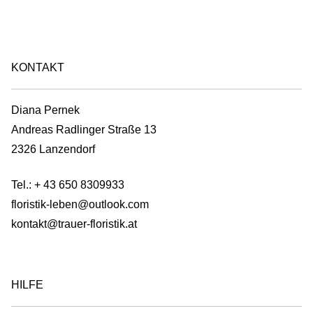
be
chosen
on
the
KONTAKT
product
page
Diana Pernek
Andreas Radlinger Straße 13
2326 Lanzendorf
Tel.:
+ 43 650 8309933
floristik-leben@outlook.com
kontakt@trauer-floristik.at
HILFE