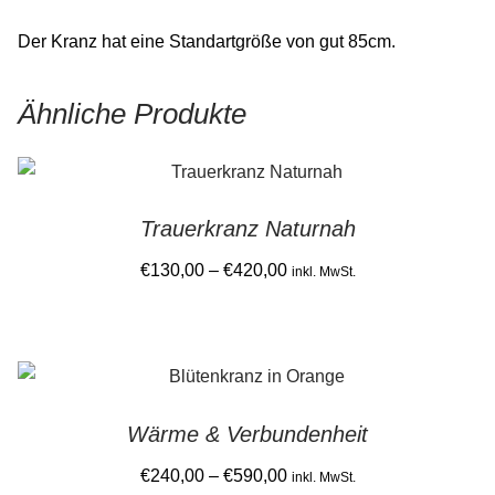
Der Kranz hat eine Standartgröße von gut 85cm.
Ähnliche Produkte
Trauerkranz Naturnah
Price
€
130,00
–
€
420,00
inkl. MwSt.
range:
This
€130,00
product
through
has
€420,00
multiple
Wärme & Verbundenheit
variants.
The
Price
€
240,00
–
€
590,00
inkl. MwSt.