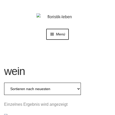
Zur
Zum
Navigation
Inhalt
springen
springen
Menü
Home
Shop
wein
Trauerfloristik
Hochzeitsfloristik
Galerie
Einzelnes Ergebnis wird angezeigt