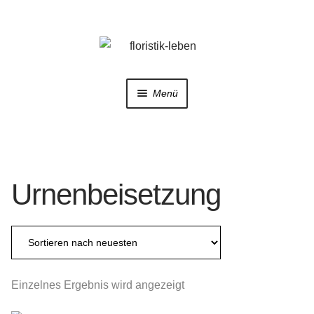
Zur
Zum
Navigation
Inhalt
springen
springen
Menü
Home
Shop
Urnenbeisetzung
Trauerfloristik
Hochzeitsfloristik
Galerie
Einzelnes Ergebnis wird angezeigt