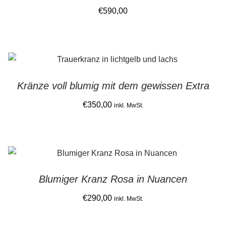
The
€
590,00
options
may
be
chosen
on
Kränze voll blumig mit dem gewissen Extra
the
€
350,00
product
inkl. MwSt.
page
Blumiger Kranz Rosa in Nuancen
€
290,00
inkl. MwSt.