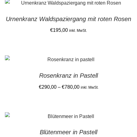
latest
Gemein stark in der Region
Urnenkranz Waldspaziergang mit roten Rosen
Ausbildung bei Diana Pernek
€
195,00
inkl. MwSt.
Kontakt
Rosenkranz in Pastell
Price
€
290,00
–
€
780,00
inkl. MwSt.
range:
This
€290,00
product
through
has
€780,00
multiple
Blütenmeer in Pastell
variants.