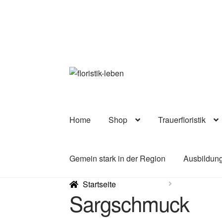
Zur
Zum
Navigation
Inhalt
springen
springen
Home
Shop
Trauerfloristik
Gemein stark in der Region
Ausbildung
Startseite
Sargschmuck