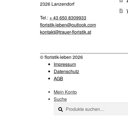
2326 Lanzendorf
Tel.:
+ 43 650 8309933
floristik-leben@outlook.com
kontakt@trauer-floristik.at
© floristik-leben 2026
Impressum
Datenschutz
AGB
Mein Konto
Suche
Suche
Suche
nach: