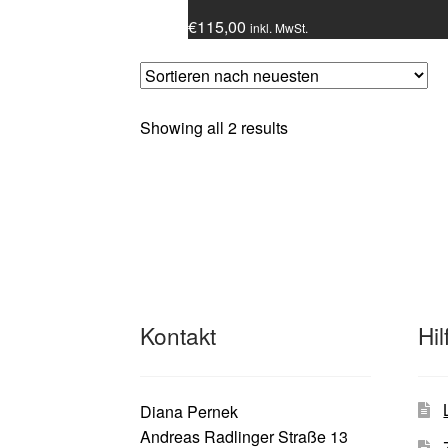
€
115,00
inkl. MwSt.
Sorted
Showing all 2 results
by
latest
Kontakt
Hil
Diana Pernek
Andreas Radlinger Straße 13