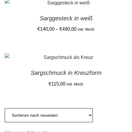
latest
Gemein stark in der Region
Sarggesteck in weiß
Ausbildung bei Diana Pernek
Price
€
140,00
–
€
490,00
inkl. MwSt.
range:
Kontakt
This
€140,00
product
through
has
€490,00
multiple
Sargschmuck in Kreuzform
variants.
The
€
115,00
inkl. MwSt.
options
may
be
chosen
on
the