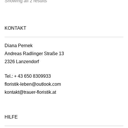
Sorted
Showing all 2 results
product
by
page
latest
KONTAKT
Diana Pernek
Andreas Radlinger Straße 13
2326 Lanzendorf
Tel.:
+ 43 650 8309933
floristik-leben@outlook.com
kontakt@trauer-floristik.at
HILFE