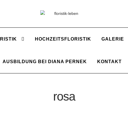
Zur
Zum
Navigation
Inhalt
springen
springen
RISTIK
HOCHZEITSFLORISTIK
GALERIE
AUSBILDUNG BEI DIANA PERNEK
KONTAKT
rosa