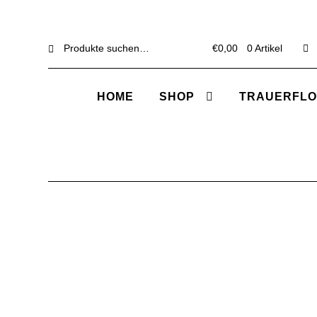
Suche
Suche
€
0,00
0 Artikel
nach:
HOME
SHOP
TRAUERFLO