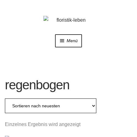
Zur
Zum
Navigation
Inhalt
springen
springen
Menü
Home
Shop
regenbogen
Trauerfloristik
Hochzeitsfloristik
Galerie
Einzelnes Ergebnis wird angezeigt