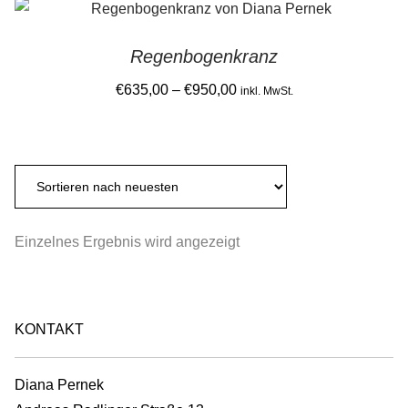
Gemein stark in der Region
Regenbogenkranz
Ausbildung bei Diana Pernek
Price
€
635,00
–
€
950,00
inkl. MwSt.
range:
Kontakt
This
€635,00
product
through
has
€950,00
multiple
variants.
Einzelnes Ergebnis wird angezeigt
The
options
may
be
KONTAKT
chosen
on
Diana Pernek
the