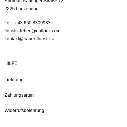
Andreas Radlinger Straße 13
product
2326 Lanzendorf
page
Tel.:
+ 43 650 8309933
floristik-leben@outlook.com
kontakt@trauer-floristik.at
HILFE
Lieferung
Zahlungsarten
Widerrufsbelehrung