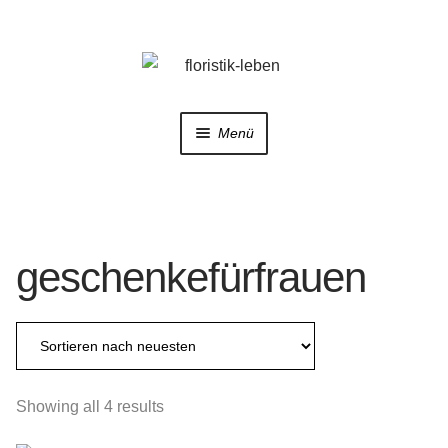
Zur
Zum
Navigation
Inhalt
springen
springen
Menü
Home
Shop
geschenkefürfrauen
Trauerfloristik
Hochzeitsfloristik
Sorted
Galerie
Showing all 4 results
by