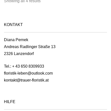
Sorted
Showing all 4 results
The
by
options
latest
may
be
KONTAKT
chosen
on
Diana Pernek
the
Andreas Radlinger Straße 13
product
2326 Lanzendorf
page
Tel.:
+ 43 650 8309933
floristik-leben@outlook.com
kontakt@trauer-floristik.at
HILFE