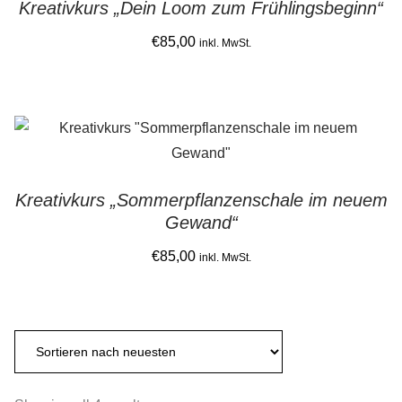
Kreativkurs „Dein Loom zum Frühlingsbeginn“
variants.
the
The
€
85,00
product
inkl. MwSt.
options
page
This
may
product
be
has
chosen
multiple
on
variants.
the
Kreativkurs „Sommerpflanzenschale im neuem
The
product
Gewand“
options
page
may
€
85,00
inkl. MwSt.
be
This
chosen
product
on
has
the
multiple
product
variants.
page