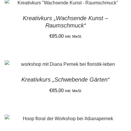
latest
Gemein stark in der Region
Kreativkurs „Wachsende Kunst –
Ausbildung bei Diana Pernek
Raumschmuck“
€
85,00
Kontakt
inkl. MwSt.
This
product
has
multiple
Kreativkurs „Schwebende Gärten“
variants.
The
€
85,00
inkl. MwSt.
options
This
may
product
be
has
chosen
multiple
on