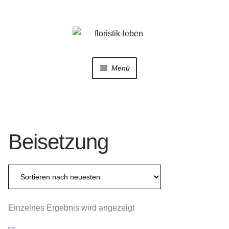
Zur
Zum
Navigation
Inhalt
springen
springen
Menü
Home
Shop
Beisetzung
Trauerfloristik
Hochzeitsfloristik
Galerie
Einzelnes Ergebnis wird angezeigt