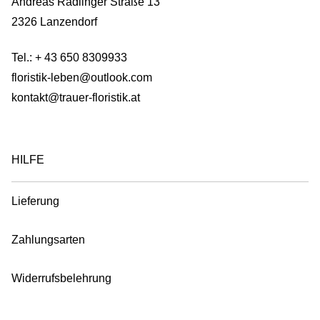
Andreas Radlinger Straße 13
product
2326 Lanzendorf
page
Tel.:
+ 43 650 8309933
floristik-leben@outlook.com
kontakt@trauer-floristik.at
HILFE
Lieferung
Zahlungsarten
Widerrufsbelehrung