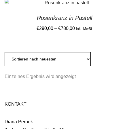
Gemein stark in der Region
Rosenkranz in Pastell
Ausbildung bei Diana Pernek
Price
€
290,00
–
€
780,00
inkl. MwSt.
range:
Kontakt
This
€290,00
product
through
has
€780,00
multiple
variants.
Einzelnes Ergebnis wird angezeigt
The
options
may
be
KONTAKT
chosen
on
Diana Pernek
the