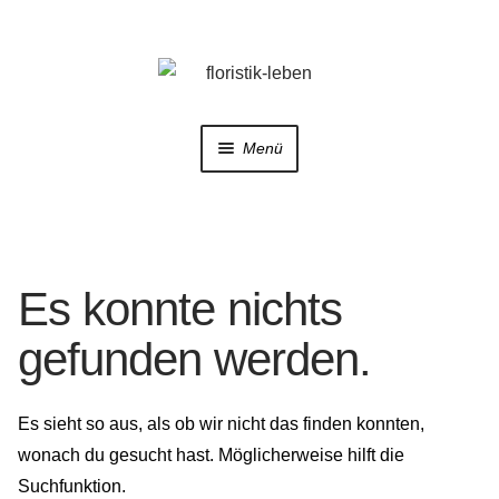
Zur
Zum
Navigation
Inhalt
springen
springen
Menü
Home
Shop
Es konnte nichts
Trauerfloristik
gefunden werden.
Hochzeitsfloristik
Es sieht so aus, als ob wir nicht das finden konnten,
Galerie
wonach du gesucht hast. Möglicherweise hilft die
Suchfunktion.