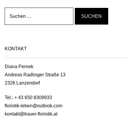
Gemein stark in der Region
Suchen
nach:
Ausbildung bei Diana Pernek
Kontakt
KONTAKT
Diana Pernek
Andreas Radlinger Straße 13
2326 Lanzendorf
Tel.:
+ 43 650 8309933
floristik-leben@outlook.com
kontakt@trauer-floristik.at